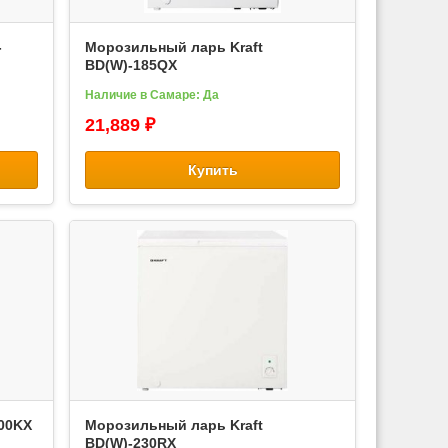
-
Морозильный ларь Kraft
BD(W)-185QX
Наличие в Самаре: Да
21,889 ₽
Купить
00KX
Морозильный ларь Kraft
BD(W)-230RX