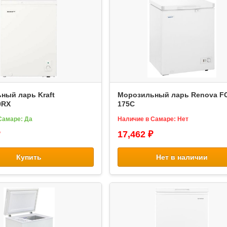
ный ларь Kraft
Морозильный ларь Renova F
0RX
175C
Самаре: Да
Наличие в Самаре: Нет
17,462 ₽
Купить
Нет в наличии