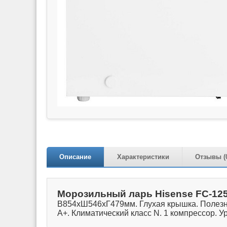
Описание
Характеристики
Отзывы (
Морозильный ларь Hisense FC-1
В854xШ546xГ479мм. Глухая крышка. Полезный
A+. Климатический класс N. 1 компрессор. У