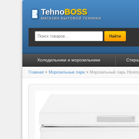
Tehno
BOSS
МАГАЗИН БЫТОВОЙ ТЕХНИКИ
Найти
Холодильники и морозильники
Стира
Главная
>
Морозильные лари
>
Морозильный ларь Hisen