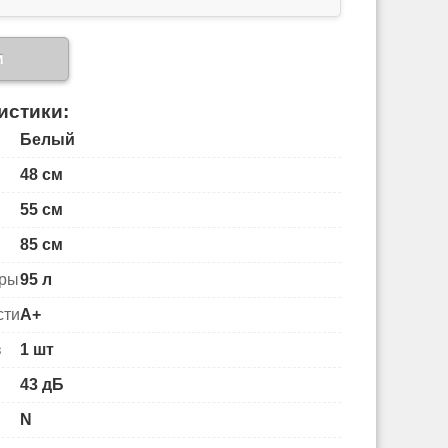
и
истики:
Белый
48 см
55 см
85 см
еры
95 л
сти
A+
в
1 шт
43 дБ
N