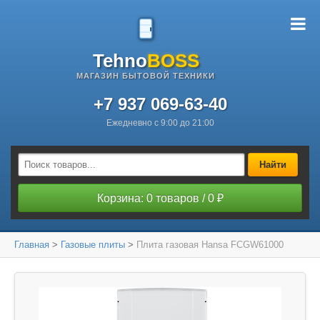
Tehno
BOSS
МАГАЗИН БЫТОВОЙ ТЕХНИКИ
+7 937 069-63-40
Ежедневно с 9:00 до 21:00
Найти
Корзина: 0 товаров / 0 ₽
Главная
>
Газовые плиты
>
Плита газовая Hansa FCGW61000