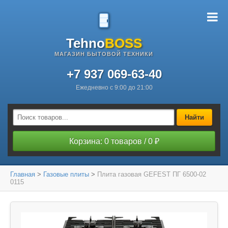
Tehno
BOSS
МАГАЗИН БЫТОВОЙ ТЕХНИКИ
+7 937 069-63-40
Ежедневно с 9:00 до 21:00
Найти
Корзина: 0 товаров / 0 ₽
Главная
>
Газовые плиты
>
Плита газовая GEFEST ПГ 6500-02
0115