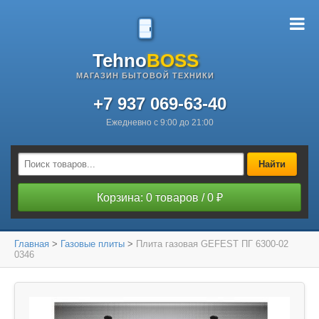
Tehno
BOSS
МАГАЗИН БЫТОВОЙ ТЕХНИКИ
+7 937 069-63-40
Ежедневно с 9:00 до 21:00
Найти
Корзина: 0 товаров / 0 ₽
Главная
>
Газовые плиты
>
Плита газовая GEFEST ПГ 6300-02
0346