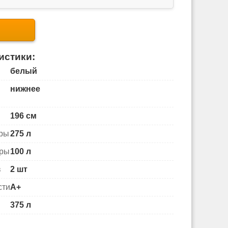
истики:
белый
нижнее
196 см
еры
275 л
еры
100 л
в
2 шт
сти
A+
375 л