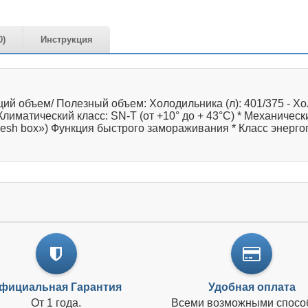
0)
Инструкция
щий объем/ Полезный объем: Холодильника (л): 401/375 - Хол
 Климатический класс: SN-T (от +10° до + 43°С) * Механиче
esh box») Функция быстрого замораживания * Класс энерго
фициальная Гарантия
Удобная оплата
От 1 года.
Всеми возможными спосо