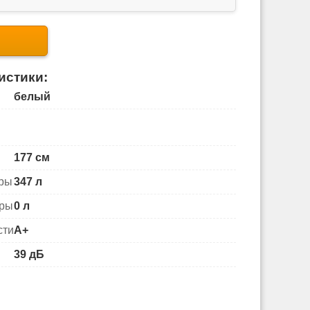
истики:
белый
177 см
еры
347 л
еры
0 л
сти
A+
39 дБ