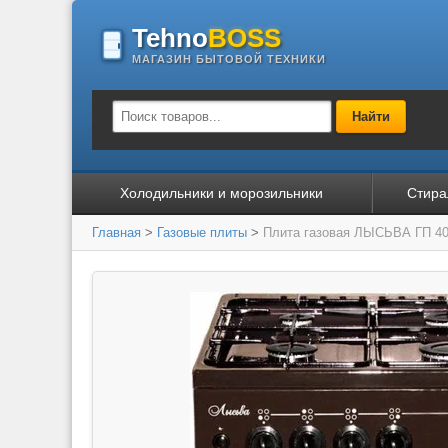
Tehno
BOSS
МАГАЗИН БЫТОВОЙ ТЕХНИКИ
Найти
Холодильники и морозильники
Стира
Главная
>
Газовые плиты
>
Плита газовая ЛЫСЬВА ГП 40