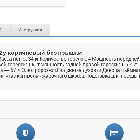
0)
Инструкция
2у коричневый без крышки
сса нетто: 34 кг.Количество горелок: 4 Мощность передней
ой горелки: 1 кВт.Мощность задней правой горелки: 1.5 кВт
афа — 57 л.Электророзжиг.Подсветка духовки.Дверца съёмн
я «газ-контроль» жарочного шкафа.Подставка для посуды