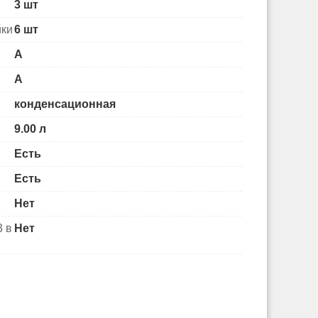
3 шт
йки
6 шт
А
А
конденсационная
9.00 л
Есть
Есть
Нет
3 в
Нет