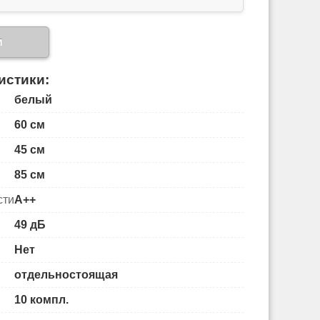
и
истики:
белый
60 см
45 см
85 см
сти
А++
49 дБ
Нет
отдельностоящая
10 компл.