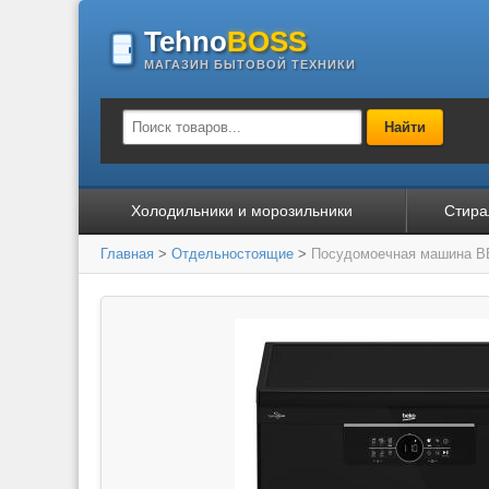
Tehno
BOSS
МАГАЗИН БЫТОВОЙ ТЕХНИКИ
Найти
Холодильники и морозильники
Стира
Главная
>
Отдельностоящие
>
Посудомоечная машина 