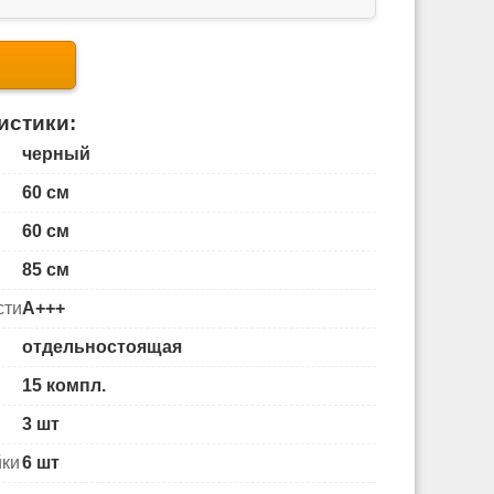
истики:
черный
60 см
60 см
85 см
сти
A+++
отдельностоящая
15 компл.
3 шт
йки
6 шт