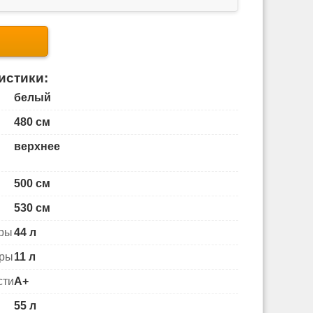
истики:
белый
480 см
верхнее
500 см
530 см
еры
44 л
еры
11 л
сти
A+
55 л