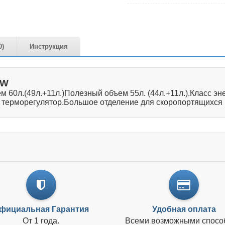
0)
Инструкция
 W
 60л.(49л.+11л.)Полезный объем 55л. (44л.+11л.).Класс э
 терморегулятор.Большое отделение для скоропортящихся 
фициальная Гарантия
Удобная оплата
От 1 года.
Всеми возможными спосо