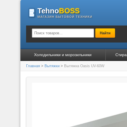
Tehno
BOSS
МАГАЗИН БЫТОВОЙ ТЕХНИКИ
Найти
Холодильники и морозильники
Стира
Главная
>
Вытяжки
>
Вытяжка Oasis UV-60W