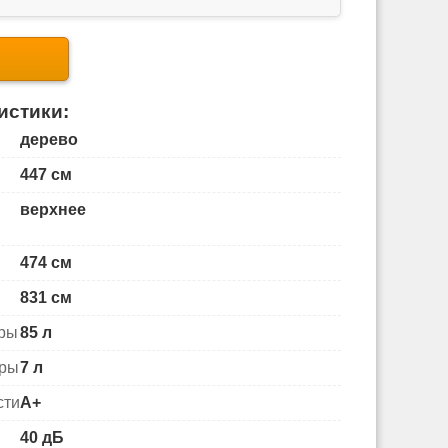
истики:
дерево
447 см
верхнее
474 см
831 см
еры
85 л
еры
7 л
сти
A+
40 дБ