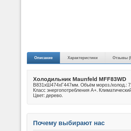
Описание
Характеристики
Отзывы (
Холодильник Maunfeld MFF83WD
В831хШ474хГ447мм. Объём мороз./холод.: 7л/
Класс энергопотребления A+. Климатический
Цвет: дерево.
Почему выбирают нас