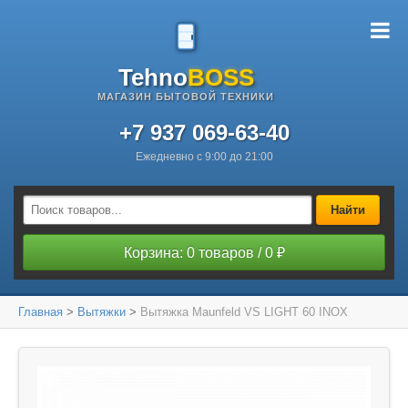
Tehno
BOSS
МАГАЗИН БЫТОВОЙ ТЕХНИКИ
+7 937 069-63-40
Ежедневно с 9:00 до 21:00
Найти
Корзина: 0 товаров / 0 ₽
Главная
>
Вытяжки
>
Вытяжка Maunfeld VS LIGHT 60 INOX