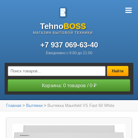
Tehno
BOSS
МАГАЗИН БЫТОВОЙ ТЕХНИКИ
+7 937 069-63-40
Ежедневно с 9:00 до 21:00
Найти
Корзина: 0 товаров / 0 ₽
Главная
>
Вытяжки
>
Вытяжка Maunfeld VS Fast 60 White