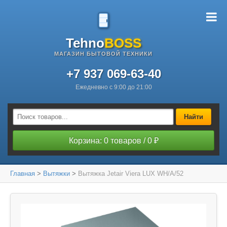
Tehno
BOSS
МАГАЗИН БЫТОВОЙ ТЕХНИКИ
+7 937 069-63-40
Ежедневно с 9:00 до 21:00
Найти
Корзина: 0 товаров / 0 ₽
Главная
>
Вытяжки
>
Вытяжка Jetair Viera LUX WH/A/52