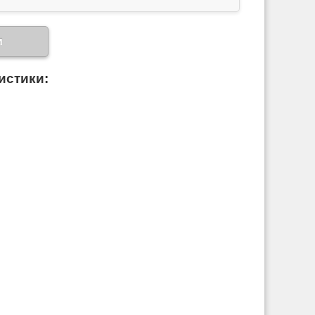
и
истики: