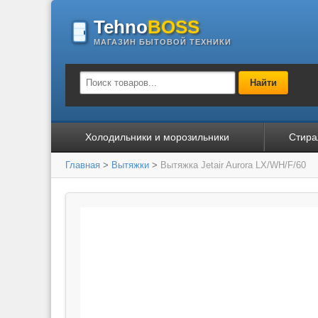
Tehno
BOSS
МАГАЗИН БЫТОВОЙ ТЕХНИКИ
Найти
Холодильники и морозильники
Стира
Главная
>
Вытяжки
>
Вытяжка Jetair Aurora LX/WH/F/60