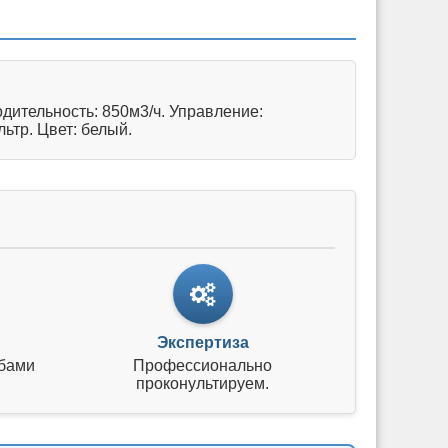
ительность: 850м3/ч. Управление:
ьтр. Цвет: белый.
Экспертиза
бами
Профессионально
проконультируем.