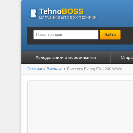
Tehno
BOSS
МАГАЗИН БЫТОВОЙ ТЕХНИКИ
Найти
Холодильники и морозильники
Стира
Главная
>
Вытяжки
>
Вытяжка Exiteq EX-1246 White