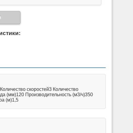
и
истики:
Количество скоростей3 Количество
а (мм)120 Производительность (м3/ч)350
а (м)1,5