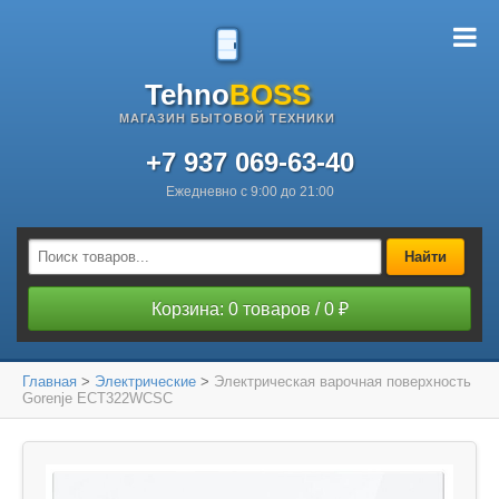
Tehno
BOSS
МАГАЗИН БЫТОВОЙ ТЕХНИКИ
+7 937 069-63-40
Ежедневно с 9:00 до 21:00
Найти
Корзина: 0 товаров / 0 ₽
Главная
>
Электрические
>
Электрическая варочная поверхность
Gorenje ECT322WCSC