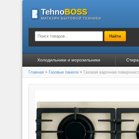
Tehno
BOSS
МАГАЗИН БЫТОВОЙ ТЕХНИКИ
Найти
Холодильники и морозильники
Стира
Главная
>
Газовые панели
>
Газовая варочная поверхност