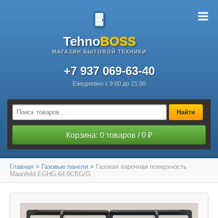
Tehno
BOSS
МАГАЗИН БЫТОВОЙ ТЕХНИКИ
+7 937 069-63-40
Ежедневно с 9:00 до 21:00
Найти
Корзина: 0 товаров / 0 ₽
Главная
>
Газовые панели
>
Газовая варочная поверхность
Maunfeld EGHG.64.6CBG/G