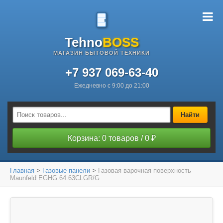
Tehno
BOSS
МАГАЗИН БЫТОВОЙ ТЕХНИКИ
+7 937 069-63-40
Ежедневно с 9:00 до 21:00
Найти
Корзина: 0 товаров / 0 ₽
Главная
>
Газовые панели
>
Газовая варочная поверхность
Maunfeld EGHG.64.63CLGR/G