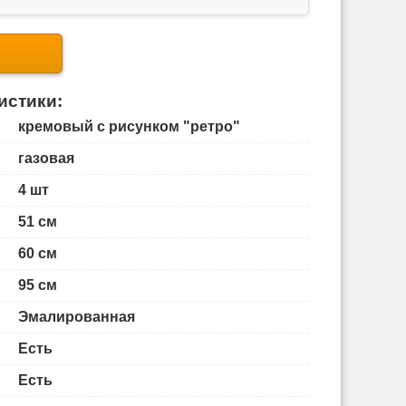
истики:
кремовый с рисунком "ретро"
газовая
4 шт
51 см
60 см
95 см
Эмалированная
Есть
Есть