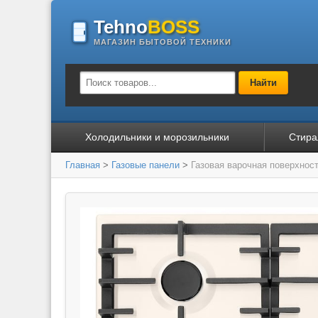
Tehno
BOSS
МАГАЗИН БЫТОВОЙ ТЕХНИКИ
Найти
Холодильники и морозильники
Стира
Главная
>
Газовые панели
>
Газовая варочная поверхнос