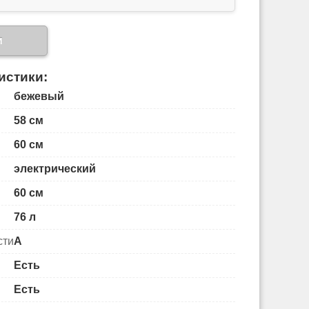
и
истики:
бежевый
58 см
60 см
электрический
60 см
76 л
сти
A
Есть
Есть