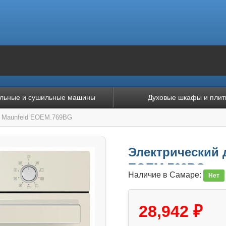
льные и сушильные машины
Духовые шкафы и плит
ф Maunfeld EOEM.769BG
Электрический 
EOEM.769BG
Наличие в Самаре:
Нет
28,942 ₽