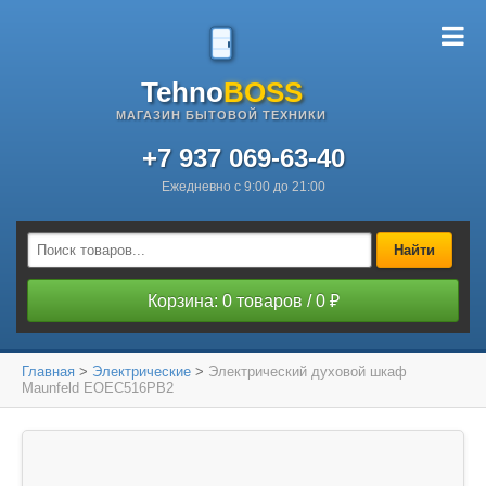
Tehno
BOSS
МАГАЗИН БЫТОВОЙ ТЕХНИКИ
+7 937 069-63-40
Ежедневно с 9:00 до 21:00
Найти
Корзина: 0 товаров / 0 ₽
Главная
>
Электрические
>
Электрический духовой шкаф
Maunfeld EOEC516PB2