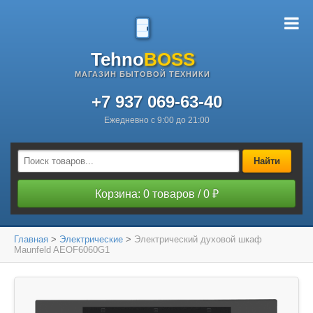
Tehno
BOSS
МАГАЗИН БЫТОВОЙ ТЕХНИКИ
+7 937 069-63-40
Ежедневно с 9:00 до 21:00
Найти
Корзина: 0 товаров / 0 ₽
Главная
>
Электрические
>
Электрический духовой шкаф
Maunfeld AEOF6060G1