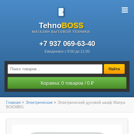
Tehno
BOSS
МАГАЗИН БЫТОВОЙ ТЕХНИКИ
+7 937 069-63-40
Ежедневно с 9:00 до 21:00
Найти
Корзина: 0 товаров / 0 ₽
Главная
>
Электрические
>
Электрический духовой шкаф Manya
BO639BG