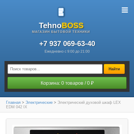
Tehno
BOSS
МАГАЗИН БЫТОВОЙ ТЕХНИКИ
+7 937 069-63-40
Ежедневно с 9:00 до 21:00
Найти
Корзина: 0 товаров / 0 ₽
Главная
>
Электрические
>
Электрический духовой шкаф LEX
EDM 042 IX