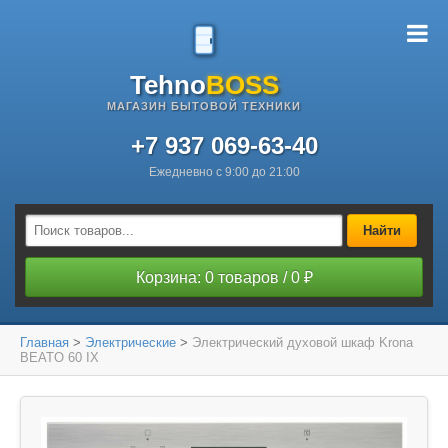
Tehno
BOSS
МАГАЗИН БЫТОВОЙ ТЕХНИКИ
+7 937 069-63-40
Ежедневно с 9:00 до 21:00
Найти
Корзина: 0 товаров / 0 ₽
Главная
>
Электрические
>
Электрический духовой шкаф Krona
BEATO 60 IX