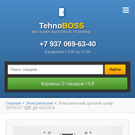
Tehno
BOSS
МАГАЗИН БЫТОВОЙ ТЕХНИКИ
+7 937 069-63-40
Ежедневно с 9:00 до 21:00
Найти
Корзина: 0 товаров / 0 ₽
Главная
>
Электрические
>
Электрический духовой шкаф
GEFEST ЭДВ ДА 622-02 Б