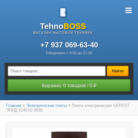
Tehno
BOSS
МАГАЗИН БЫТОВОЙ ТЕХНИКИ
+7 937 069-63-40
Ежедневно с 9:00 до 21:00
Найти
Корзина: 0 товаров / 0 ₽
Главная
>
Электрические плиты
>
Плита электрическая GEFEST
ЭПНД 5140-02 0038