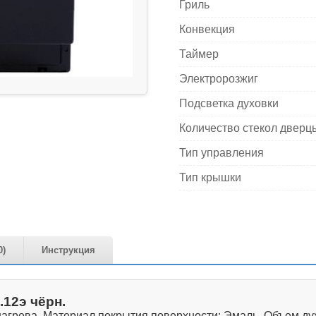
Гриль
Конвекция
Таймер
Электророзжиг
Подсветка духовки
Количество стекол дверц
Тип управления
Тип крышки
0)
Инструкция
.12э чёрн.
грева. Материал покрытия поверхности: Эмаль. Объем духо