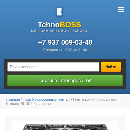
Tehno
BOSS
МАГАЗИН БЫТОВОЙ ТЕХНИКИ
+7 937 069-63-40
Ежедневно с 9:00 до 21:00
Найти
Корзина: 0 товаров / 0 ₽
Главная
>
Комбинированные плиты
>
Плита комбинированная
Лысьва ЭГ 401-2у черная