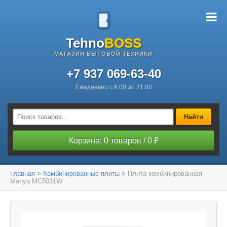
Tehno
BOSS
МАГАЗИН БЫТОВОЙ ТЕХНИКИ
+7 937 069-63-40
Ежедневно с 9:00 до 21:00
Найти
Корзина: 0 товаров / 0 ₽
Главная
>
Комбинированные плиты
>
Плита комбинированная
Manya MC5031W