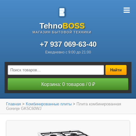
Tehno
BOSS
МАГАЗИН БЫТОВОЙ ТЕХНИКИ
+7 937 069-63-40
Ежедневно с 9:00 до 21:00
Найти
Корзина: 0 товаров / 0 ₽
Главная
>
Комбинированные плиты
>
Плита комбинированная
Gorenje GK5C60WJ