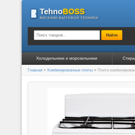
Tehno
BOSS
МАГАЗИН БЫТОВОЙ ТЕХНИКИ
Найти
Холодильники и морозильники
Стира
Главная
>
Комбинированные плиты
>
Плита комбинирова