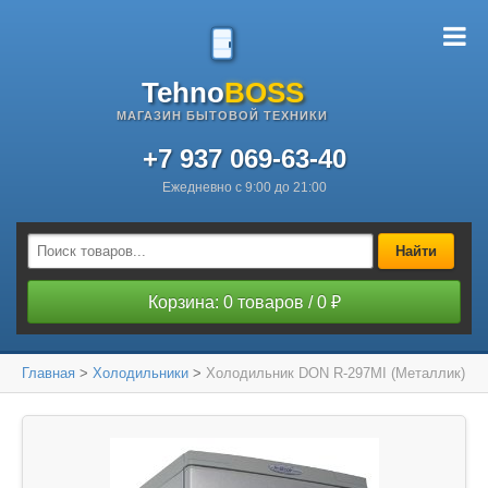
Tehno
BOSS
МАГАЗИН БЫТОВОЙ ТЕХНИКИ
+7 937 069-63-40
Ежедневно с 9:00 до 21:00
Найти
Корзина: 0 товаров / 0 ₽
Главная
>
Холодильники
>
Холодильник DON R-297MI (Металлик)