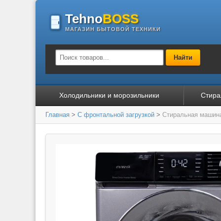
Tehno
BOSS
МАГАЗИН БЫТОВОЙ ТЕХНИКИ
Найти
Холодильники и морозильники
Стира
Главная
>
С фронтальной загрузкой
>
Стиральная машин