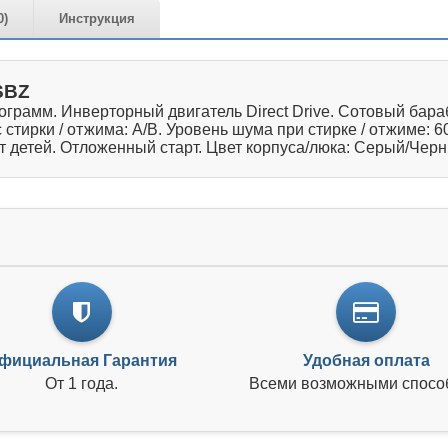
0)
Инструкция
SBZ
рограмм. Инверторный двигатель Direct Drive. Сотовый ба
тирки / отжима: A/B. Уровень шума при стирке / отжиме: 60
т детей. Отложенный старт. Цвет корпуса/люка: Серый/Чер
фициальная Гарантия
Удобная оплата
От 1 года.
Всеми возможными спосо