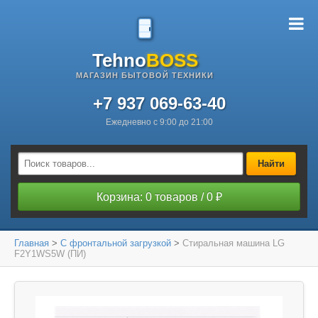
Tehno
BOSS
МАГАЗИН БЫТОВОЙ ТЕХНИКИ
+7 937 069-63-40
Ежедневно с 9:00 до 21:00
Найти
Корзина: 0 товаров / 0 ₽
Главная
>
С фронтальной загрузкой
>
Стиральная машина LG
F2Y1WS5W (ПИ)