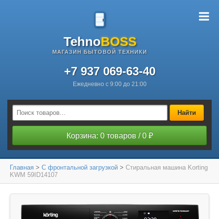
Tehno
BOSS
МАГАЗИН БЫТОВОЙ ТЕХНИКИ
+7 937 069-63-40
Ежедневно с 9:00 до 21:00
Найти
Корзина: 0 товаров / 0 ₽
Главная
>
С фронтальной загрузкой
>
Стиральная машина Korting
KWM 59ID14107