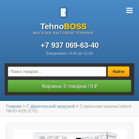
Tehno
BOSS
МАГАЗИН БЫТОВОЙ ТЕХНИКИ
+7 937 069-63-40
Ежедневно с 9:00 до 21:00
Найти
Корзина: 0 товаров / 0 ₽
Главная
>
С фронтальной загрузкой
>
Стиральная машина Indesit
IWUD 4105 (CIS)