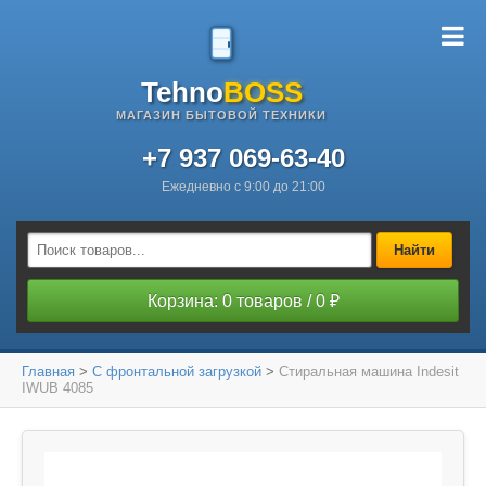
Tehno
BOSS
МАГАЗИН БЫТОВОЙ ТЕХНИКИ
+7 937 069-63-40
Ежедневно с 9:00 до 21:00
Найти
Корзина: 0 товаров / 0 ₽
Главная
>
С фронтальной загрузкой
>
Стиральная машина Indesit
IWUB 4085