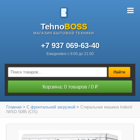
Tehno
BOSS
МАГАЗИН БЫТОВОЙ ТЕХНИКИ
+7 937 069-63-40
Ежедневно с 9:00 до 21:00
Найти
Корзина: 0 товаров / 0 ₽
Главная
>
С фронтальной загрузкой
>
Стиральная машина Indesit
IWSD 5085 (CIS)