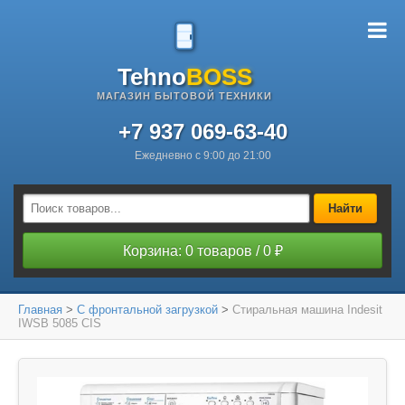
Tehno
BOSS
МАГАЗИН БЫТОВОЙ ТЕХНИКИ
+7 937 069-63-40
Ежедневно с 9:00 до 21:00
Найти
Корзина: 0 товаров / 0 ₽
Главная
>
С фронтальной загрузкой
>
Стиральная машина Indesit
IWSB 5085 CIS