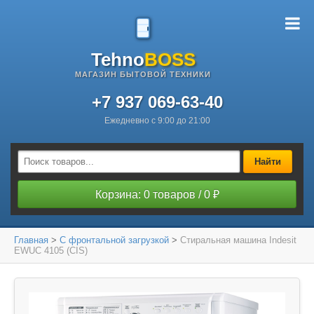
Tehno
BOSS
МАГАЗИН БЫТОВОЙ ТЕХНИКИ
+7 937 069-63-40
Ежедневно с 9:00 до 21:00
Найти
Корзина: 0 товаров / 0 ₽
Главная
>
С фронтальной загрузкой
>
Стиральная машина Indesit
EWUC 4105 (CIS)