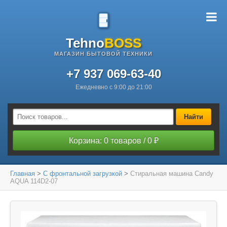
Tehno
BOSS
МАГАЗИН БЫТОВОЙ ТЕХНИКИ
+7 937 069-63-40
Ежедневно с 9:00 до 21:00
Найти
Корзина: 0 товаров / 0 ₽
Главная
>
С фронтальной загрузкой
>
Стиральная машина Candy
AQUA 114D2-07