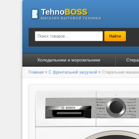
Tehno
BOSS
МАГАЗИН БЫТОВОЙ ТЕХНИКИ
Найти
Холодильники и морозильники
Стира
Главная
>
С фронтальной загрузкой
>
Стиральная маши