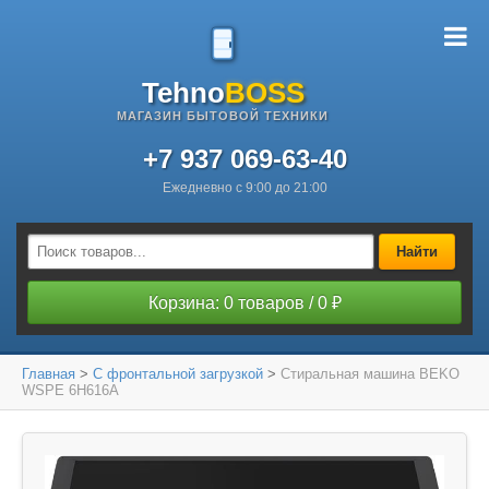
Tehno
BOSS
МАГАЗИН БЫТОВОЙ ТЕХНИКИ
+7 937 069-63-40
Ежедневно с 9:00 до 21:00
Найти
Корзина: 0 товаров / 0 ₽
Главная
>
С фронтальной загрузкой
>
Стиральная машина BEKO
WSPE 6H616A