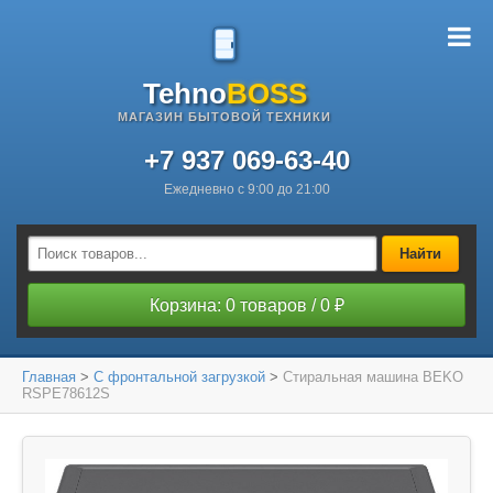
Tehno
BOSS
МАГАЗИН БЫТОВОЙ ТЕХНИКИ
+7 937 069-63-40
Ежедневно с 9:00 до 21:00
Найти
Корзина: 0 товаров / 0 ₽
Главная
>
С фронтальной загрузкой
>
Стиральная машина BEKO
RSPE78612S